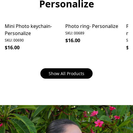
Personalize
Mini Photo keychain-
Photo ring- Personalize
Pu
Personalize
ne
SKU: 00689
$16.00
SKU: 00690
SKU
$16.00
$1
Show All Products